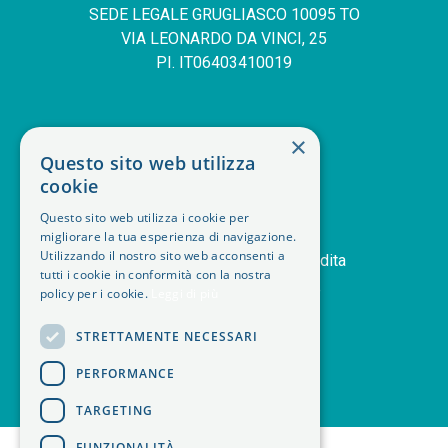
SEDE LEGALE GRUGLIASCO 10095 TO
VIA LEONARDO DA VINCI, 25
PI. IT06403410019
SERVIZIO CLIENTI
×
Questo sito web utilizza
deskphone
+39 011 408 14 28
cookie
mail
Contattaci
Questo sito web utilizza i cookie per
orders
Storico ordini
migliorare la tua esperienza di navigazione.
Utilizzando il nostro sito web acconsenti a
handshake
Termini e condizioni di vendita
tutti i cookie in conformità con la nostra
delivery_truck_speed
Modalità di spedizione
policy per i cookie.
Leggi di più
article
Note legali
STRETTAMENTE NECESSARI
PERFORMANCE
TARGETING
<
FUNZIONALITÀ