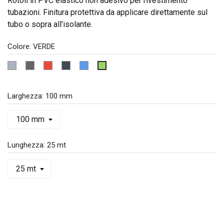
Rotoli in PVC elastico non adesivo per rivestimento
tubazioni. Finitura protettiva da applicare direttamente sul
tubo o sopra all'isolante.
Colore: VERDE
GRIGIO CHIARO
GRIGIO ARGENTO
ROSSO
NERO
BLU
VERDE
Larghezza: 100 mm
Lunghezza: 25 mt