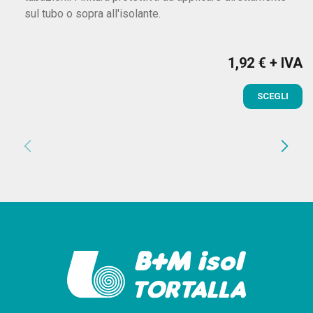
sul tubo o sopra all'isolante.
1,92 € + IVA
Prezzo
SCEGLI
chevron_left
chevron_right