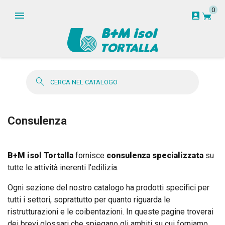
0
garden_cart
account_box
search
Consulenza
B+M isol Tortalla
fornisce
consulenza specializzata
su
tutte le attività inerenti l'edilizia.
Ogni sezione del nostro catalogo ha prodotti specifici per
tutti i settori, soprattutto per quanto riguarda le
ristrutturazioni e le coibentazioni. In queste pagine troverai
dei brevi glossari che spiegano gli ambiti su cui forniamo