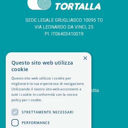
SEDE LEGALE GRUGLIASCO 10095 TO
VIA LEONARDO DA VINCI, 25
PI. IT06403410019
SERVIZIO CLIENTI
×
Questo sito web utilizza
deskphone
+39 011 408 14 28
cookie
mail
Contattaci
Questo sito web utilizza i cookie per
orders
Storico ordini
migliorare la tua esperienza di navigazione.
Utilizzando il nostro sito web acconsenti a
handshake
Termini e condizioni di vendita
tutti i cookie in conformità con la nostra
delivery_truck_speed
Modalità di spedizione
policy per i cookie.
Leggi di più
article
Note legali
STRETTAMENTE NECESSARI
PERFORMANCE