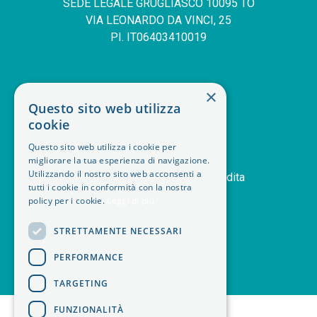
SEDE LEGALE GRUGLIASCO 10095 TO
VIA LEONARDO DA VINCI, 25
PI. IT06403410019
SERVIZIO CLIENTI
×
Questo sito web utilizza
deskphone
+39 011 408 14 28
cookie
mail
Contattaci
Questo sito web utilizza i cookie per
orders
Storico ordini
migliorare la tua esperienza di navigazione.
handshake
Utilizzando il nostro sito web acconsenti a
Termini e condizioni di vendita
tutti i cookie in conformità con la nostra
delivery_truck_speed
Modalità di spedizione
policy per i cookie.
Leggi di più
article
Note legali
STRETTAMENTE NECESSARI
PERFORMANCE
TARGETING
<
FUNZIONALITÀ