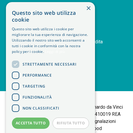
SERVIZIO CLIENTI
×
Questo sito web utilizza
deskphone
+39 011 408 14 28
cookie
mail
Contattaci
Questo sito web utilizza i cookie per
orders
Storico ordini
migliorare la tua esperienza di navigazione.
handshake
Utilizzando il nostro sito web acconsenti a
Termini e condizioni di vendita
tutti i cookie in conformità con la nostra
delivery_truck_speed
Modalità di spedizione
policy per i cookie.
Leggi di più
article
Note legali
STRETTAMENTE NECESSARI
PERFORMANCE
TARGETING
<
FUNZIONALITÀ
B+M isol Tortalla
Sede Legale: Via Leonardo da Vinci
NON CLASSIFICATI
25 | 10095 Grugliasco (TO) P.IVA 06403410019 REA
TORINO 783877 |
Policy Privacy
|
Segnalazioni
ACCETTA TUTTO
RIFIUTA TUTTO
Whistleblowing
| made by
Elwood