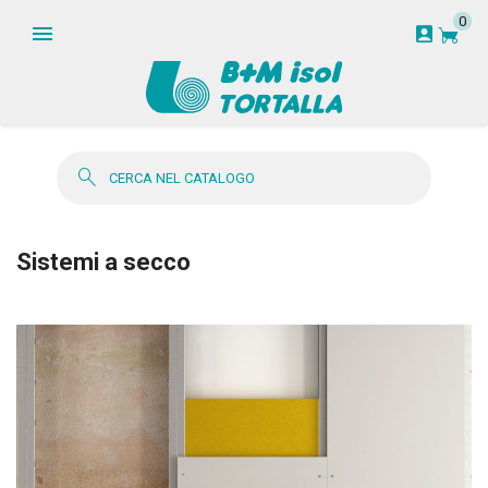
0
garden_cart
account_box
search
Sistemi a secco