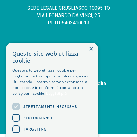
SEDE LEGALE GRUGLIASCO 10095 TO
VIA LEONARDO DA VINCI, 25
PI. IT06403410019
SERVIZIO CLIENTI
×
Questo sito web utilizza
deskphone
+39 011 408 14 28
cookie
mail
Contattaci
Questo sito web utilizza i cookie per
orders
Storico ordini
migliorare la tua esperienza di navigazione.
Utilizzando il nostro sito web acconsenti a
handshake
Termini e condizioni di vendita
tutti i cookie in conformità con la nostra
delivery_truck_speed
Modalità di spedizione
policy per i cookie.
Leggi di più
article
Note legali
STRETTAMENTE NECESSARI
PERFORMANCE
TARGETING