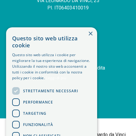
VIA LEONARDO DA VINCI, 25
PI. IT06403410019
SERVIZIO CLIENTI
×
Questo sito web utilizza
deskphone
+39 011 408 14 28
cookie
mail
Contattaci
Questo sito web utilizza i cookie per
orders
Storico ordini
migliorare la tua esperienza di navigazione.
handshake
Utilizzando il nostro sito web acconsenti a
Termini e condizioni di vendita
tutti i cookie in conformità con la nostra
delivery_truck_speed
Modalità di spedizione
policy per i cookie.
Leggi di più
article
Note legali
STRETTAMENTE NECESSARI
PERFORMANCE
TARGETING
<
FUNZIONALITÀ
B+M isol Tortalla
Sede Legale: Via Leonardo da Vinci
NON CLASSIFICATI