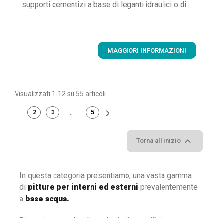
supporti cementizi a base di leganti idraulici o di...
MAGGIORI INFORMAZIONI
Visualizzati 1-12 su 55 articoli

2
3
…
5
1

Torna all'inizio
In questa categoria presentiamo, una vasta gamma
di
pitture per interni ed esterni
prevalentemente
a
base acqua.