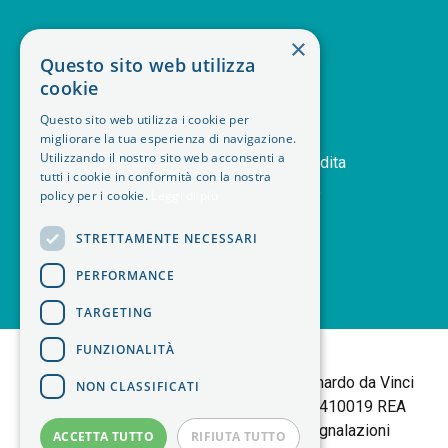
SERVIZIO CLIENTI
×
Questo sito web utilizza
deskphone
+39 011 408 14 28
cookie
mail
Contattaci
Questo sito web utilizza i cookie per
orders
Storico ordini
migliorare la tua esperienza di navigazione.
Utilizzando il nostro sito web acconsenti a
handshake
Termini e condizioni di vendita
tutti i cookie in conformità con la nostra
delivery_truck_speed
Modalità di spedizione
policy per i cookie.
Leggi di più
article
Note legali
STRETTAMENTE NECESSARI
PERFORMANCE
TARGETING
<
FUNZIONALITÀ
B+M isol Tortalla
Sede Legale: Via Leonardo da Vinci
NON CLASSIFICATI
25 | 10095 Grugliasco (TO) P.IVA 06403410019 REA
TORINO 783877 |
Policy Privacy
|
Segnalazioni
ACCETTA TUTTO
RIFIUTA TUTTO