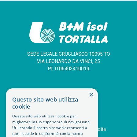
SEDE LEGALE GRUGLIASCO 10095 TO
VIA LEONARDO DA VINCI, 25
PI. IT06403410019
SERVIZIO CLIENTI
×
Questo sito web utilizza
deskphone
+39 011 408 14 28
cookie
mail
Contattaci
Questo sito web utilizza i cookie per
orders
Storico ordini
migliorare la tua esperienza di navigazione.
handshake
Utilizzando il nostro sito web acconsenti a
Termini e condizioni di vendita
tutti i cookie in conformità con la nostra