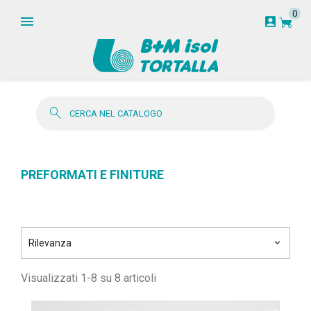
0
garden_cart
account_box
search
PREFORMATI E FINITURE
Rilevanza
keyboard_arrow_down
Visualizzati 1-8 su 8 articoli