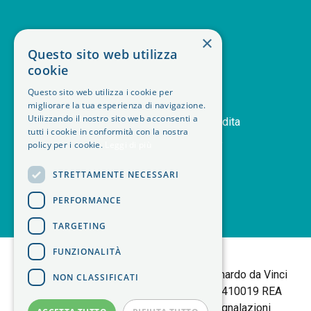
SERVIZIO CLIENTI
×
Questo sito web utilizza
deskphone
+39 011 408 14 28
cookie
mail
Contattaci
Questo sito web utilizza i cookie per
orders
Storico ordini
migliorare la tua esperienza di navigazione.
handshake
Utilizzando il nostro sito web acconsenti a
Termini e condizioni di vendita
tutti i cookie in conformità con la nostra
delivery_truck_speed
Modalità di spedizione
policy per i cookie.
Leggi di più
article
Note legali
STRETTAMENTE NECESSARI
PERFORMANCE
TARGETING
<
FUNZIONALITÀ
B+M isol Tortalla
Sede Legale: Via Leonardo da Vinci
NON CLASSIFICATI
25 | 10095 Grugliasco (TO) P.IVA 06403410019 REA
TORINO 783877 |
Policy Privacy
|
Segnalazioni