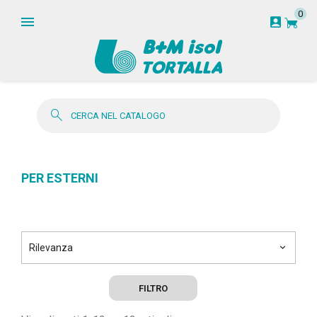
0
garden_cart
account_box
search
PER ESTERNI
Rilevanza
keyboard_arrow_down
FILTRO