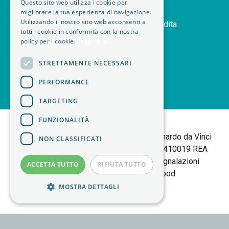
Questo sito web utilizza i cookie per
orders
Storico ordini
migliorare la tua esperienza di navigazione.
Utilizzando il nostro sito web acconsenti a
handshake
Termini e condizioni di vendita
tutti i cookie in conformità con la nostra
delivery_truck_speed
Modalità di spedizione
policy per i cookie.
Leggi di più
article
Note legali
STRETTAMENTE NECESSARI
PERFORMANCE
TARGETING
<
FUNZIONALITÀ
B+M isol Tortalla
Sede Legale: Via Leonardo da Vinci
NON CLASSIFICATI
25 | 10095 Grugliasco (TO) P.IVA 06403410019 REA
TORINO 783877 |
Policy Privacy
|
Segnalazioni
ACCETTA TUTTO
RIFIUTA TUTTO
Whistleblowing
| made by
Elwood
MOSTRA DETTAGLI
Strettamente necessari
Performance