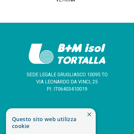
SEDE LEGALE GRUGLIASCO 10095 TO
VIA LEONARDO DA VINCI, 25
PI. IT06403410019
SERVIZIO CLIENTI
×
Questo sito web utilizza
deskphone
+39 011 408 14 28
cookie
mail
Contattaci