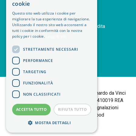
deskphone
cookie
mail
Contattaci
Questo sito web utilizza i cookie per
orders
Storico ordini
migliorare la tua esperienza di navigazione.
Utilizzando il nostro sito web acconsenti a
handshake
Termini e condizioni di vendita
tutti i cookie in conformità con la nostra
delivery_truck_speed
Modalità di spedizione
policy per i cookie.
Leggi di più
article
Note legali
STRETTAMENTE NECESSARI
PERFORMANCE
TARGETING
<
FUNZIONALITÀ
B+M isol Tortalla
Sede Legale: Via Leonardo da Vinci
NON CLASSIFICATI
25 | 10095 Grugliasco (TO) P.IVA 06403410019 REA
TORINO 783877 |
Policy Privacy
|
Segnalazioni
ACCETTA TUTTO
RIFIUTA TUTTO
Whistleblowing
| made by
Elwood
MOSTRA DETTAGLI