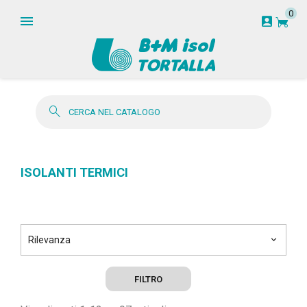
0
garden_cart
account_box
search
ISOLANTI TERMICI
Rilevanza
keyboard_arrow_down
FILTRO