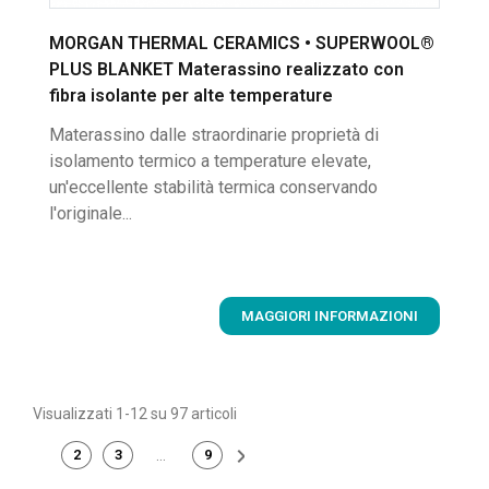
MORGAN THERMAL CERAMICS • SUPERWOOL®
PLUS BLANKET Materassino realizzato con
fibra isolante per alte temperature
Materassino dalle straordinarie proprietà di
isolamento termico a temperature elevate,
un'eccellente stabilità termica conservando
l'originale...
MAGGIORI INFORMAZIONI
Visualizzati 1-12 su 97 articoli

2
3
…
9
1