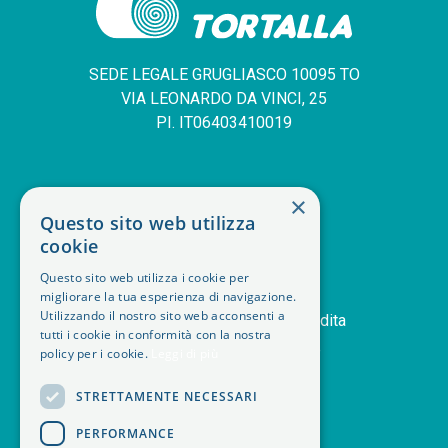
SEDE LEGALE GRUGLIASCO 10095 TO
VIA LEONARDO DA VINCI, 25
PI. IT06403410019
SERVIZIO CLIENTI
×
Questo sito web utilizza
deskphone
+39 011 408 14 28
cookie
mail
Contattaci
Questo sito web utilizza i cookie per
orders
Storico ordini
migliorare la tua esperienza di navigazione.
Utilizzando il nostro sito web acconsenti a
handshake
Termini e condizioni di vendita
tutti i cookie in conformità con la nostra
delivery_truck_speed
Modalità di spedizione
policy per i cookie.
Leggi di più
article
Note legali
STRETTAMENTE NECESSARI
PERFORMANCE