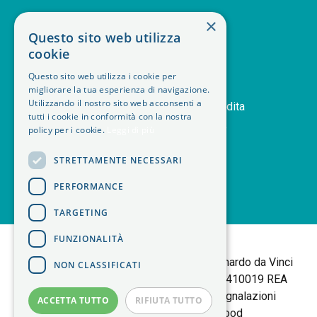
SERVIZIO CLIENTI
×
Questo sito web utilizza
deskphone
+39 011 408 14 28
cookie
mail
Contattaci
Questo sito web utilizza i cookie per
orders
Storico ordini
migliorare la tua esperienza di navigazione.
handshake
Utilizzando il nostro sito web acconsenti a
Termini e condizioni di vendita
tutti i cookie in conformità con la nostra
delivery_truck_speed
Modalità di spedizione
policy per i cookie.
Leggi di più
article
Note legali
STRETTAMENTE NECESSARI
PERFORMANCE
TARGETING
<
FUNZIONALITÀ
B+M isol Tortalla
Sede Legale: Via Leonardo da Vinci
NON CLASSIFICATI
25 | 10095 Grugliasco (TO) P.IVA 06403410019 REA
TORINO 783877 |
Policy Privacy
|
Segnalazioni
ACCETTA TUTTO
RIFIUTA TUTTO
Whistleblowing
| made by
Elwood