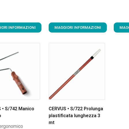
IORI INFORMAZIONI
MAGGIORI INFORMAZIONI
MAGG
 • S/742 Manico
CERVUS • S/722 Prolunga
o
plastificata lunghezza 3
mt
ergonomico