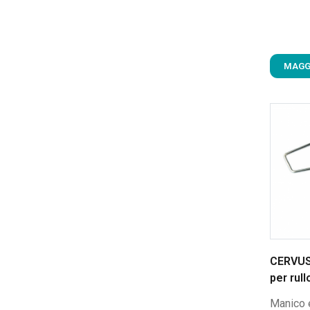
MAGG
CERVUS
per rull
Manico 