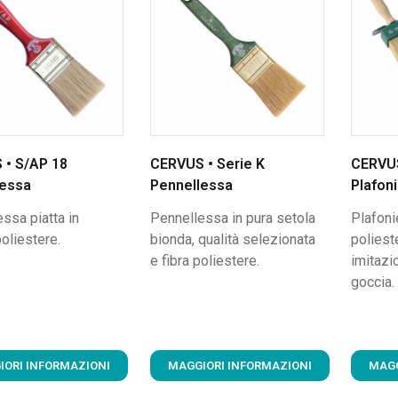
 • S/AP 18
CERVUS • Serie K
CERVUS
lessa
Pennellessa
Plafon
ssa piatta in
Pennellessa in pura setola
Plafonie
oliestere.
bionda, qualità selezionata
poliest
e fibra poliestere.
imitazio
goccia.
IORI INFORMAZIONI
MAGGIORI INFORMAZIONI
MAGG