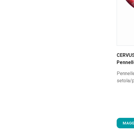
CERVUS
Pennel
Pennelle
setola/p
MAGG