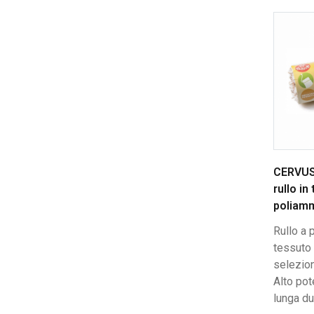
CERVUS
rullo in
poliam
Rullo a 
tessuto
selezion
Alto pot
lunga du