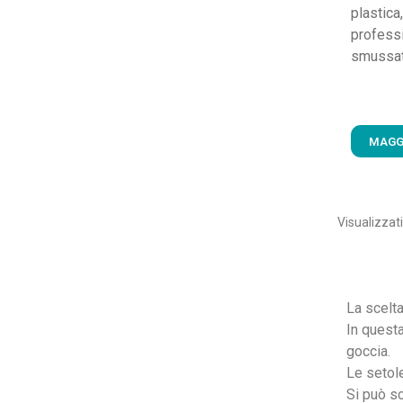
plastica
profess
smussat
MAGG
Visualizzati
La scelta
In quest
goccia.
Le setol
Si può s