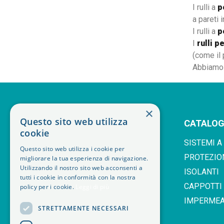
I rulli a
p
a pareti 
I rulli a
p
I
rulli pe
(come il 
Abbiamo s
×
Questo sito web utilizza
CATALO
cookie
SISTEMI A
Questo sito web utilizza i cookie per
PROTEZIO
migliorare la tua esperienza di navigazione.
Utilizzando il nostro sito web acconsenti a
ISOLANTI
SEDE LEGALE GRUGLIASCO 10095 TO
tutti i cookie in conformità con la nostra
CAPPOTTI
policy per i cookie.
Leggi di più
VIA LEONARDO DA VINCI, 25
IMPERMEA
PI. IT06403410019
STRETTAMENTE NECESSARI