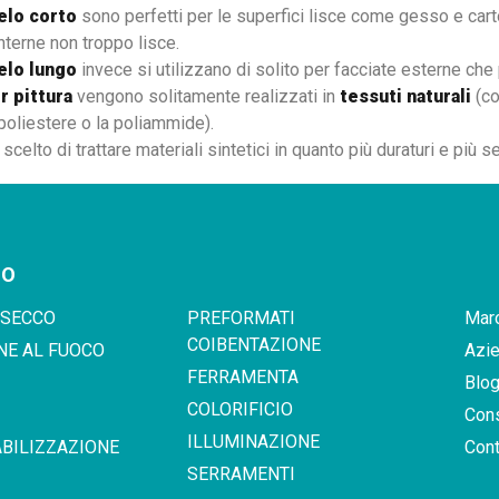
elo corto
sono perfetti per le superfici lisce come gesso e car
interne non troppo lisce.
elo lungo
invece si utilizzano di solito per facciate esterne che
r pittura
vengono solitamente realizzati in
tessuti naturali
(co
poliestere o la poliammide).
celto di trattare materiali sintetici in quanto più duraturi e più se
GO
 SECCO
PREFORMATI
Marc
COIBENTAZIONE
NE AL FUOCO
Azi
FERRAMENTA
Blo
COLORIFICIO
Con
ILLUMINAZIONE
BILIZZAZIONE
Cont
SERRAMENTI