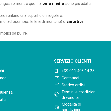
tongesso mentre quelli a
pelo medio
sono più adatti
 presentano una superficie irregolare.
me, ad esempio, la lana di montone) o
sintetici
mplici da pulire.
SERVIZIO CLIENTI
deskphone
hi
+39 011 408 14 28
mail
enda
Contattaci
orders
g
Storico ordini
Termini e condizioni
sulenza
handshake
di vendita
atti
Modalità di
delivery_truck_speed
spedizione