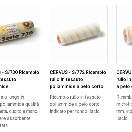
 • S/730 Ricambio
CERVUS • S/772 Ricambio
CERVUS
 tessuto
rullo in tessuto
rullo i
mide
poliammide a pelo corto
a pelo
pelo lungo in
Ricambio rullo in tessuto
Ricambi
 poliammide qualità
poliammide a pelo corto,
microfi
ata, cucito a mano.
indicato per fondo liscio.
mm. ind
ere assorbente,
liscio.
rata.