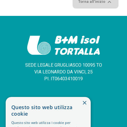

Torna all'inizio
SEDE LEGALE GRUGLIASCO 10095 TO
VIA LEONARDO DA VINCI, 25
PI. IT06403410019
SERVIZIO CLIENTI
×
Questo sito web utilizza
deskphone
+39 011 408 14 28
cookie
mail
Contattaci
Questo sito web utilizza i cookie per
orders
Storico ordini