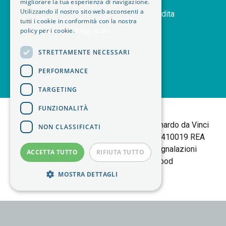
migliorare la tua esperienza di navigazione.
Utilizzando il nostro sito web acconsenti a
handshake
Termini e condizioni di vendita
tutti i cookie in conformità con la nostra
delivery_truck_speed
Modalità di spedizione
policy per i cookie.
Leggi di più
article
Note legali
STRETTAMENTE NECESSARI
PERFORMANCE
TARGETING
<
FUNZIONALITÀ
B+M isol Tortalla
Sede Legale: Via Leonardo da Vinci
NON CLASSIFICATI
25 | 10095 Grugliasco (TO) P.IVA 06403410019 REA
TORINO 783877 |
Policy Privacy
|
Segnalazioni
ACCETTA TUTTO
RIFIUTA TUTTO
Whistleblowing
| made by
Elwood
MOSTRA DETTAGLI
Strettamente necessari
Performance
Targeting
Funzionalità