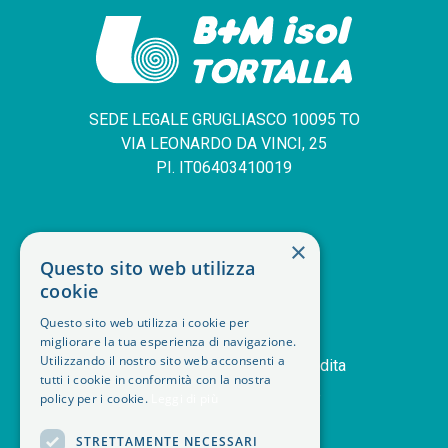
SEDE LEGALE GRUGLIASCO 10095 TO
VIA LEONARDO DA VINCI, 25
PI. IT06403410019
SERVIZIO CLIENTI
×
Questo sito web utilizza
deskphone
+39 011 408 14 28
cookie
mail
Contattaci
Questo sito web utilizza i cookie per
orders
Storico ordini
migliorare la tua esperienza di navigazione.
Utilizzando il nostro sito web acconsenti a
handshake
Termini e condizioni di vendita
tutti i cookie in conformità con la nostra
delivery_truck_speed
Modalità di spedizione
policy per i cookie.
Leggi di più
article
Note legali
STRETTAMENTE NECESSARI