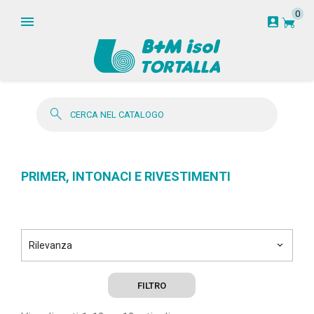
0
garden_cart
account_box
search
PRIMER, INTONACI E RIVESTIMENTI
Rilevanza
keyboard_arrow_down
FILTRO