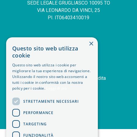
SEDE LEGALE GRUGLIASCO 10095 TO
VIA LEONARDO DA VINCI, 25
PI. IT06403410019
SERVIZIO CLIENTI
×
Questo sito web utilizza
deskphone
+39 011 408 14 28
cookie
mail
Contattaci
Questo sito web utilizza i cookie per
orders
Storico ordini
migliorare la tua esperienza di navigazione.
handshake
Utilizzando il nostro sito web acconsenti a
Termini e condizioni di vendita
tutti i cookie in conformità con la nostra
delivery_truck_speed
Modalità di spedizione
policy per i cookie.
Leggi di più
article
Note legali
STRETTAMENTE NECESSARI
PERFORMANCE
TARGETING
<
FUNZIONALITÀ