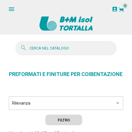
0
garden_cart
account_box
search
PREFORMATI E FINITURE PER COIBENTAZIONE
Rilevanza
keyboard_arrow_down
FILTRO