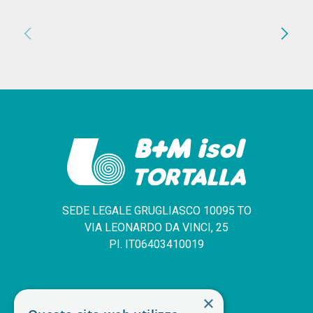
chevron_left
chevron_right
SEDE LEGALE GRUGLIASCO 10095 TO
VIA LEONARDO DA VINCI, 25
PI. IT06403410019
SERVIZIO CLIENTI
×