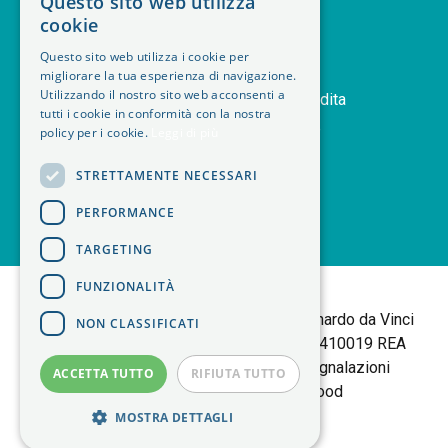
Questo sito web utilizza
deskphone
+39 011 408 14 28
cookie
mail
Contattaci
Questo sito web utilizza i cookie per
orders
Storico ordini
migliorare la tua esperienza di navigazione.
Utilizzando il nostro sito web acconsenti a
handshake
Termini e condizioni di vendita
tutti i cookie in conformità con la nostra
delivery_truck_speed
Modalità di spedizione
policy per i cookie.
Leggi di più
article
Note legali
STRETTAMENTE NECESSARI
PERFORMANCE
TARGETING
<
FUNZIONALITÀ
B+M isol Tortalla
Sede Legale: Via Leonardo da Vinci
NON CLASSIFICATI
25 | 10095 Grugliasco (TO) P.IVA 06403410019 REA
TORINO 783877 |
Policy Privacy
|
Segnalazioni
ACCETTA TUTTO
RIFIUTA TUTTO
Whistleblowing
| made by
Elwood
MOSTRA DETTAGLI