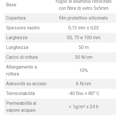
foglio in alluminio rinforzato
Base
con fibra di vetro 5x5mm
Copertura
film protettivo siliconato
Spessore nastro
0,13 mm ± 0,02
Larghezza
50, 75 e 100 mm
Lunghezza
50 m
Carico di rottura
30 N/cm
Allungamento a
10%
rottura
Adesività su acciaio
6 N/cm
Termostabilità
-40 fino + 80° C
Permeabilità al
< 1g/m² x 24 h
vapore acqueo