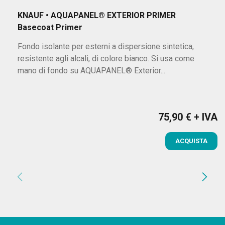
KNAUF • AQUAPANEL® EXTERIOR PRIMER
Basecoat Primer
Fondo isolante per esterni a dispersione sintetica,
resistente agli alcali, di colore bianco. Si usa come
mano di fondo su AQUAPANEL® Exterior...
75,90 € + IVA
Prezzo
ACQUISTA
chevron_left
chevron_right