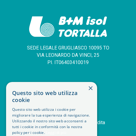
SEDE LEGALE GRUGLIASCO 10095 TO
VIA LEONARDO DA VINCI, 25
PI. IT06403410019
SERVIZIO CLIENTI
×
Questo sito web utilizza
deskphone
+39 011 408 14 28
cookie
mail
Contattaci
Questo sito web utilizza i cookie per
orders
Storico ordini
migliorare la tua esperienza di navigazione.
handshake
Utilizzando il nostro sito web acconsenti a
Termini e condizioni di vendita
tutti i cookie in conformità con la nostra
delivery_truck_speed
Modalità di spedizione
policy per i cookie.
Leggi di più