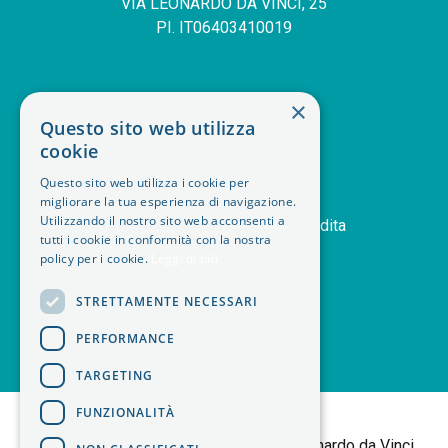
VIA LEONARDO DA VINCI, 25
PI. IT06403410019
SERVIZIO CLIENTI
×
Questo sito web utilizza
deskphone
+39 011 408 14 28
cookie
mail
Contattaci
Questo sito web utilizza i cookie per
orders
Storico ordini
migliorare la tua esperienza di navigazione.
handshake
Utilizzando il nostro sito web acconsenti a
Termini e condizioni di vendita
tutti i cookie in conformità con la nostra
delivery_truck_speed
Modalità di spedizione
policy per i cookie.
Leggi di più
article
Note legali
STRETTAMENTE NECESSARI
PERFORMANCE
TARGETING
<
FUNZIONALITÀ
B+M isol Tortalla
Sede Legale: Via Leonardo da Vinci