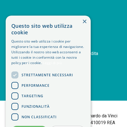
SERVIZIO CLIENTI
×
Questo sito web utilizza
deskphone
+39 011 408 14 28
cookie
mail
Contattaci
Questo sito web utilizza i cookie per
orders
Storico ordini
migliorare la tua esperienza di navigazione.
handshake
Utilizzando il nostro sito web acconsenti a
Termini e condizioni di vendita
tutti i cookie in conformità con la nostra
delivery_truck_speed
Modalità di spedizione
policy per i cookie.
Leggi di più
article
Note legali
STRETTAMENTE NECESSARI
PERFORMANCE
TARGETING
<
FUNZIONALITÀ
B+M isol Tortalla
Sede Legale: Via Leonardo da Vinci
NON CLASSIFICATI
25 | 10095 Grugliasco (TO) P.IVA 06403410019 REA