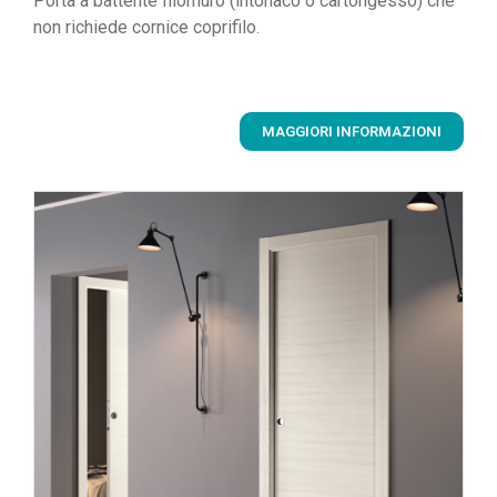
Porta a battente filomuro (intonaco o cartongesso) che
non richiede cornice coprifilo.
MAGGIORI INFORMAZIONI