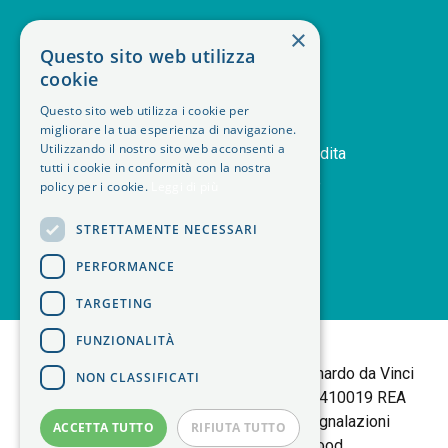
SERVIZIO CLIENTI
×
Questo sito web utilizza
deskphone
+39 011 408 14 28
cookie
mail
Contattaci
Questo sito web utilizza i cookie per
orders
Storico ordini
migliorare la tua esperienza di navigazione.
handshake
Utilizzando il nostro sito web acconsenti a
Termini e condizioni di vendita
tutti i cookie in conformità con la nostra
delivery_truck_speed
Modalità di spedizione
policy per i cookie.
Leggi di più
article
Note legali
STRETTAMENTE NECESSARI
PERFORMANCE
TARGETING
<
FUNZIONALITÀ
B+M isol Tortalla
Sede Legale: Via Leonardo da Vinci
NON CLASSIFICATI
25 | 10095 Grugliasco (TO) P.IVA 06403410019 REA
TORINO 783877 |
Policy Privacy
|
Segnalazioni
ACCETTA TUTTO
RIFIUTA TUTTO
Whistleblowing
| made by
Elwood