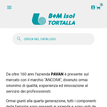
0
garden_cart
account_box
search
Da oltre 160 anni l’azienda
PAVAN
è presente sul
mercato con il marchio “ANCORA”, divenuto ormai
sinonimo di qualità, esperienza ed innovazione al
servizio dei professionisti.
Ormai giunti alla quarta generazione, tutti i componenti
della famiglia sono presenti in azienda e sono uniti da