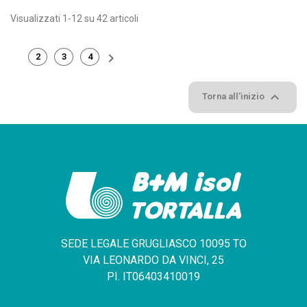
Visualizzati 1-12 su 42 articoli

2
3
4
1

Torna all'inizio
SEDE LEGALE GRUGLIASCO 10095 TO
VIA LEONARDO DA VINCI, 25
PI. IT06403410019