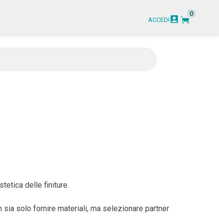
0
garden_cart
account_box
ACCEDI
tetica delle finiture.
sia solo fornire materiali, ma selezionare partner