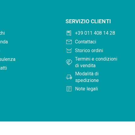
SERVIZIO CLIENTI
deskphone
hi
+39 011 408 14 28
mail
enda
Contattaci
orders
g
Storico ordini
Termini e condizioni
sulenza
handshake
di vendita
atti
Modalità di
delivery_truck_speed
spedizione
article
Note legali