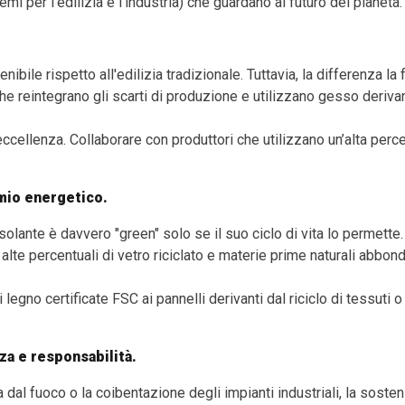
i per l’edilizia e l’industria) che guardano al futuro del pianeta.
nibile rispetto all'edilizia tradizionale. Tuttavia, la differenza la
he reintegrano gli scarti di produzione e utilizzano gesso derivan
r eccellenza. Collaborare con produttori che utilizzano un’alta perce
rmio energetico.
lante è davvero "green" solo se il suo ciclo di vita lo permette.
alte percentuali di vetro riciclato e materie prime naturali abbondan
i legno certificate FSC ai pannelli derivanti dal riciclo di tessuti 
za e responsabilità.
dal fuoco o la coibentazione degli impianti industriali, la sosteni