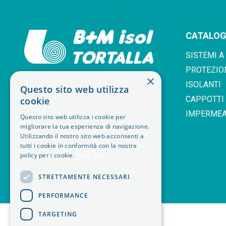
CATALO
SISTEMI A
PROTEZIO
×
ISOLANTI
Questo sito web utilizza
SEDE LEGALE GRUGLIASCO 10095 TO
CAPPOTTI
cookie
VIA LEONARDO DA VINCI, 25
IMPERMEA
PI. IT06403410019
Questo sito web utilizza i cookie per
migliorare la tua esperienza di navigazione.
Utilizzando il nostro sito web acconsenti a
tutti i cookie in conformità con la nostra
policy per i cookie.
Leggi di più
STRETTAMENTE NECESSARI
PERFORMANCE
<
TARGETING