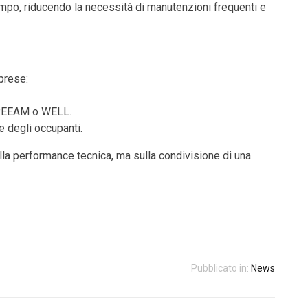
empo, riducendo la necessità di manutenzioni frequenti e
mprese:
 BREEAM o WELL.
te degli occupanti.
lla performance tecnica, ma sulla condivisione di una
Pubblicato in:
News