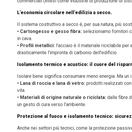
commerciali (intesi come industrie di produzione di sistem
L’economia circolare nell’edilizia a secco.
Il sistema costruttivo a secco è, per sua natura, più soste
•
Cartongesso e gesso fibra:
selezioniamo fornitori c
in cava.
•
Profili metallici:
l'acciaio è il materiale riciclabile pe
drasticamente l'impronta di carbonio dell'edificio.
Isolamento termico e acustico: il cuore del rispa
Isolare bene significa consumare meno energia. Ma un iso
•
Lana di roccia e lana di vetro:
prodotti realizzati con 
vita.
•
Materiali di origine naturale o riciclata:
dalle fibre d
un gesto di cura verso l'ambiente.
Protezione al fuoco e isolamento tecnico: sicurez
Anche nei settori più tecnici, come la protezione passiva 