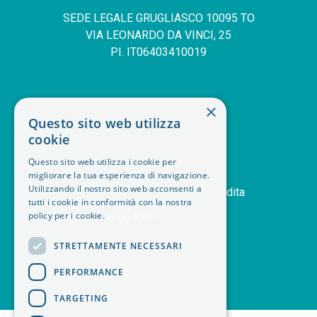
SEDE LEGALE GRUGLIASCO 10095 TO
VIA LEONARDO DA VINCI, 25
PI. IT06403410019
SERVIZIO CLIENTI
×
Questo sito web utilizza
deskphone
+39 011 408 14 28
cookie
mail
Contattaci
Questo sito web utilizza i cookie per
orders
Storico ordini
migliorare la tua esperienza di navigazione.
handshake
Utilizzando il nostro sito web acconsenti a
Termini e condizioni di vendita
tutti i cookie in conformità con la nostra
delivery_truck_speed
Modalità di spedizione
policy per i cookie.
Leggi di più
article
Note legali
STRETTAMENTE NECESSARI
PERFORMANCE
TARGETING