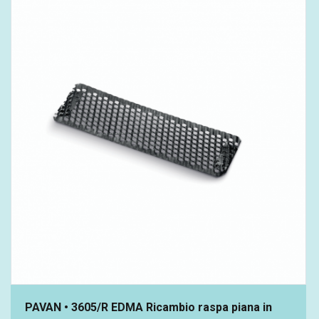
PAVAN • 3605/R EDMA Ricambio raspa piana in