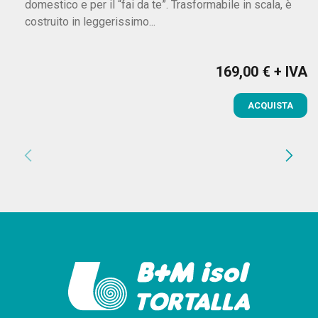
domestico e per il “fai da te”. Trasformabile in scala, è
costruito in leggerissimo...
169,00 € + IVA
Prezzo
ACQUISTA
chevron_left
chevron_right