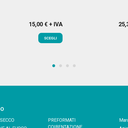
15,00 € + IVA
25,
Prezzo
Pre
SCEGLI
GO
 SECCO
PREFORMATI
Marc
COIBENTAZIONE