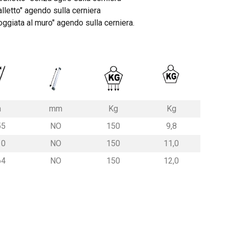
alletto" agendo sulla cerniera
oggiata al muro" agendo sulla cerniera.
m
mm
Kg
Kg
55
NO
150
9,8
10
NO
150
11,0
64
NO
150
12,0