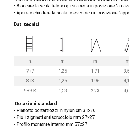
• Bloccare la scala telescopica aperta in posizione "a cav
• Aprire e chiudere la scala telescopica in posizione "app
Dati tecnici
n.
m
m
7+7
1,25
1,71
3,
8+8
1,25
1,96
4,
9+9 R
1,53
2,23
4,
Dotazioni standard
• Pianetto portattrezzi in nylon cm 31x36
• Pioli zigrinati antisdrucciolo mm 27x27
• Profilo montante interno mm 57x27