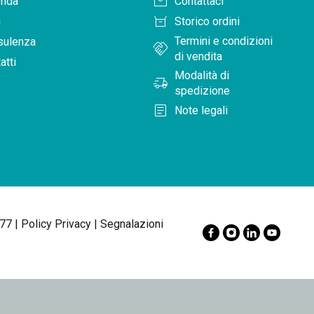
mail
enda
Contattaci
orders
g
Storico ordini
Termini e condizioni
sulenza
handshake
di vendita
atti
Modalità di
delivery_truck_speed
spedizione
article
Note legali
77 |
Policy Privacy
|
Segnalazioni