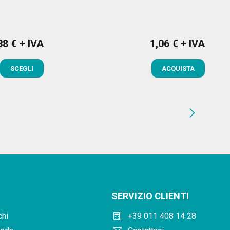
38 € + IVA
1,06 € + IVA
zzo
Prezzo
SCEGLI
ACQUISTA
chevron_right
SERVIZIO CLIENTI
deskphone
hi
+39 011 408 14 28