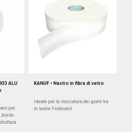
933 ALU
KANUF • Nastro in fibra di vetro
AK
o
ma
fi
Ideale per la stuccatura dei giunti tra
nero per
Se
le lastre Fireboard.
o, bordo
go
struttura