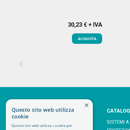
30,23 € + IVA
Prezzo
ACQUISTA
chevron_left
×
Questo sito web utilizza
CATALO
cookie
SISTEMI A
Questo sito web utilizza i cookie per