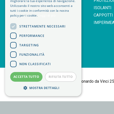
PROTEZIO
migliorare la tua esperienza di navigazione.
Utilizzando il nostro sito web acconsenti a
ISOLANTI
SEDE LEGALE GRUGLIASCO 10095 TO
tutti i cookie in conformità con la nostra
CAPPOTTI
policy per i cookie.
Leggi di più
VIA LEONARDO DA VINCI, 25
IMPERMEA
PI. IT06403410019
STRETTAMENTE NECESSARI
PERFORMANCE
TARGETING
FUNZIONALITÀ
NON CLASSIFICATI
<
ACCETTA TUTTO
RIFIUTA TUTTO
B+M isol Tortalla
Sede Legale: Via Leonardo da Vinci 
Whistleblowing
| made by
Elwood
MOSTRA DETTAGLI
Strettamente necessari
Performance
Targeting
Funzionalità