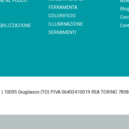
NE AL FUOCO
Azi
FERRAMENTA
Blo
COLORIFICIO
Con
ILLUMINAZIONE
BILIZZAZIONE
Cont
SERRAMENTI
25 | 10095 Grugliasco (TO) P.IVA 06403410019 REA TORINO 7838