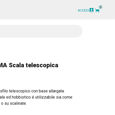
0
garden_cart
account_box
ACCEDI
A Scala telescopica
 sfilo telescopico con base allargata.
le ed hobbistico é utilizzabile sia come
o su scalinate.