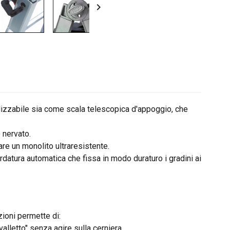

lizzabile sia come scala telescopica d'appoggio, che
 nervato.
are un monolito ultraresistente.
rdatura automatica che fissa in modo duraturo i gradini ai
zioni permette di:
valletto" senza agire sulla cerniera