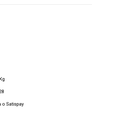
 Kg
28
a o Satispay