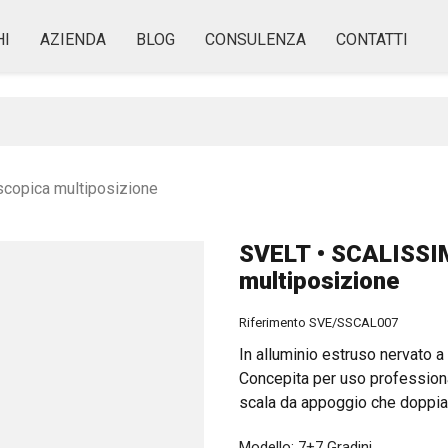
I
AZIENDA
BLOG
CONSULENZA
CONTATTI
copica multiposizione
SVELT • SCALISSIM
multiposizione
Riferimento
SVE/SSCAL007
In alluminio estruso nervato a
Concepita per uso professiona
scala da appoggio che doppia 
Modello: 7+7 Gradini