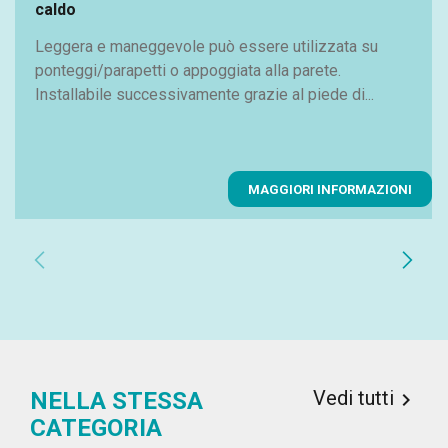
caldo
Leggera e maneggevole può essere utilizzata su
ponteggi/parapetti o appoggiata alla parete.
Installabile successivamente grazie al piede di...
MAGGIORI INFORMAZIONI
chevron_left
chevron_right
Vedi tutti
NELLA STESSA

CATEGORIA