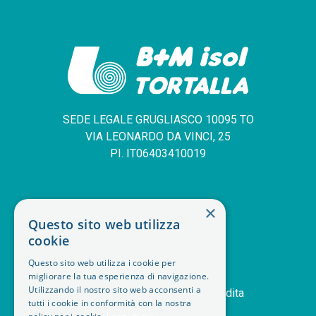
SEDE LEGALE GRUGLIASCO 10095 TO
VIA LEONARDO DA VINCI, 25
PI. IT06403410019
SERVIZIO CLIENTI
×
Questo sito web utilizza
deskphone
+39 011 408 14 28
cookie
mail
Contattaci
Questo sito web utilizza i cookie per
orders
Storico ordini
migliorare la tua esperienza di navigazione.
Utilizzando il nostro sito web acconsenti a
handshake
Termini e condizioni di vendita
tutti i cookie in conformità con la nostra
delivery_truck_speed
Modalità di spedizione