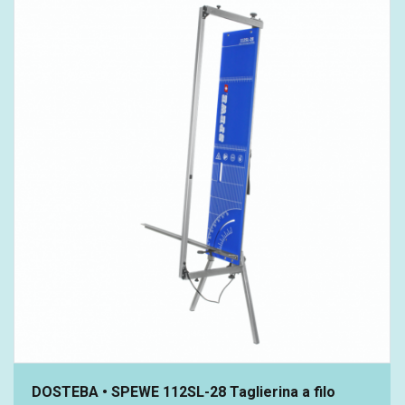
DOSTEBA • SPEWE 112SL-28 Taglierina a filo