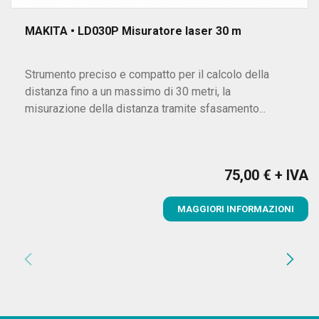
MAKITA • LD030P Misuratore laser 30 m
Strumento preciso e compatto per il calcolo della
distanza fino a un massimo di 30 metri, la
misurazione della distanza tramite sfasamento...
75,00 € + IVA
Prezzo
MAGGIORI INFORMAZIONI
chevron_left
chevron_right