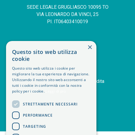
SEDE LEGALE GRUGLIASCO 10095 TO
VIA LEONARDO DA VINCI, 25
PI. IT06403410019
SERVIZIO CLIENTI
×
Questo sito web utilizza
deskphone
+39 011 408 14 28
cookie
mail
Contattaci
Questo sito web utilizza i cookie per
orders
Storico ordini
migliorare la tua esperienza di navigazione.
Utilizzando il nostro sito web acconsenti a
handshake
Termini e condizioni di vendita
tutti i cookie in conformità con la nostra
delivery_truck_speed
Modalità di spedizione
policy per i cookie.
Leggi di più
article
Note legali
STRETTAMENTE NECESSARI
PERFORMANCE
TARGETING
<