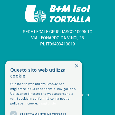
SEDE LEGALE GRUGLIASCO 10095 TO
VIA LEONARDO DA VINCI, 25
PI. IT06403410019
SERVIZIO CLIENTI
×
Questo sito web utilizza
deskphone
+39 011 408 14 28
cookie
mail
Contattaci
Questo sito web utilizza i cookie per
orders
Storico ordini
migliorare la tua esperienza di navigazione.
handshake
Utilizzando il nostro sito web acconsenti a
Termini e condizioni di vendita
tutti i cookie in conformità con la nostra
delivery_truck_speed
Modalità di spedizione
policy per i cookie.
Leggi di più
article
Note legali
STRETTAMENTE NECESSARI